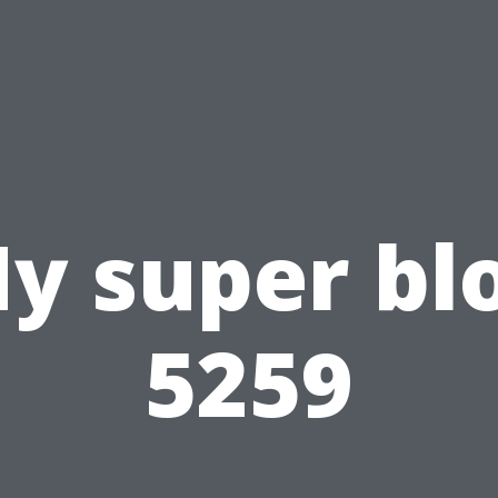
y super bl
5259